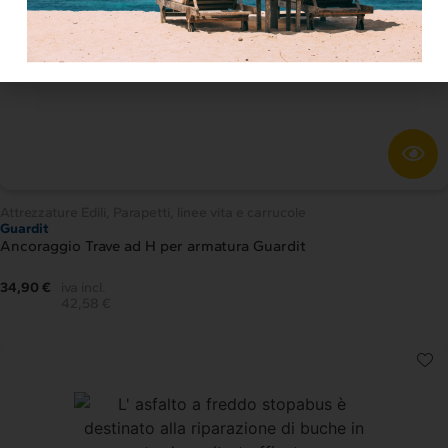
Attrezzature Edili
,
Parapetti, linee vita e carrucole
Guardit
Ancoraggio Trave ad H per armatura Guardit
34,90 €
iva incl.
42,58 €