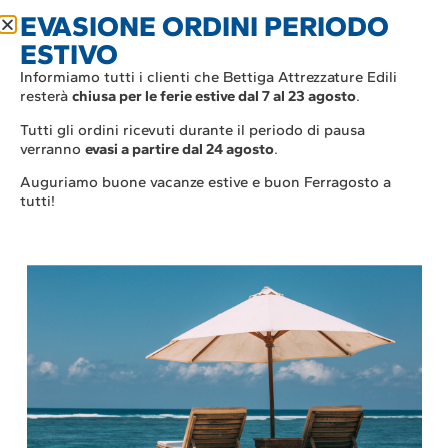
EVASIONE ORDINI PERIODO
ESTIVO
Informiamo tutti i clienti che Bettiga Attrezzature Edili
resterà
chiusa per le ferie estive dal 7 al 23 agosto
.
Tutti gli ordini ricevuti durante il periodo di pausa
verranno
evasi a partire dal 24 agosto
.
Auguriamo buone vacanze estive e buon Ferragosto a
tutti!
Attrezzature Edili
,
Parapetti, linee vita e carrucole
Guardit
Ancoraggio laterale Regolabile Guardit
42,90 €
iva incl.
52,34 €