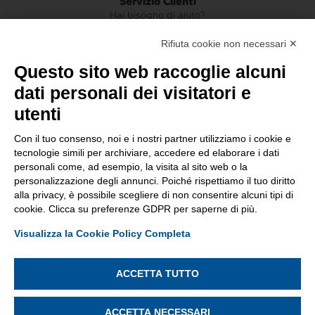
Servizio Clienti
Hai bisogno di aiuto?
+39 0341 930209
Rifiuta cookie non necessari ✕
online@bettiga.com
Questo sito web raccoglie alcuni
dati personali dei visitatori e
Social
utenti
Facebook
Instagram
Con il tuo consenso, noi e i nostri partner utilizziamo i cookie e
tecnologie simili per archiviare, accedere ed elaborare i dati
personali come, ad esempio, la visita al sito web o la
personalizzazione degli annunci. Poiché rispettiamo il tuo diritto
alla privacy, è possibile scegliere di non consentire alcuni tipi di
cookie. Clicca su preferenze GDPR per saperne di più.
Visualizza la Cookie Policy Completa
CONDIVISIONE E SICUREZZA E DATI
ACCETTA TUTTO
Partecipazione al bando Transizione Digitale delle Imprese
Lombarde finanziato dal Programma regionale a valere sul
Fondo Europeo di Sviluppo Regionale 2021/2027 di
ACCETTA NECESSARI