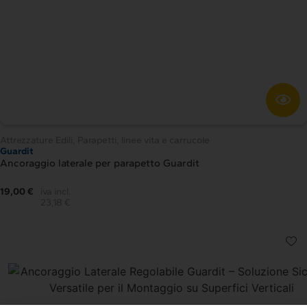
Attrezzature Edili
,
Parapetti, linee vita e carrucole
Guardit
Ancoraggio laterale per parapetto Guardit
19,00 €
iva incl.
23,18 €