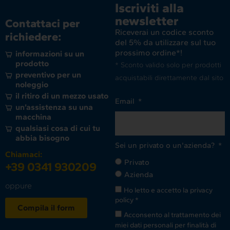
Iscriviti alla
newsletter
Contattaci per
Riceverai un codice sconto
richiedere:
del 5% da utilizzare sul tuo
prossimo ordine*!
informazioni su un
prodotto
* Sconto valido solo per prodotti
preventivo per un
acquistabili direttamente dal sito
noleggio
il ritiro di un mezzo usato
Email
un’assistenza su una
macchina
qualsiasi cosa di cui tu
abbia bisogno
Sei un privato o un'azienda?
Chiamaci:
Privato
+39 0341 930209
Azienda
oppure
Ho letto e accetto la
privacy
policy
*
Compila il form
Acconsento al trattamento dei
miei dati personali per finalità di