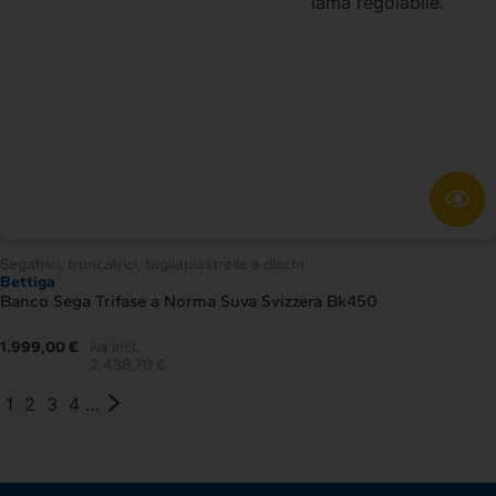
Segatrici, troncatrici, tagliapiastrelle e dischi
Bettiga
Banco Sega Trifase a Norma Suva Svizzera Bk450
1.999,00 €
iva incl.
2.438,78 €
1
2
3
4
…