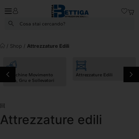
Search Button
Search
for:
/
Shop
/
Attrezzature Edili
Macchine Movimento
Attrezzature Edili
Terra, Gru e Sollevatori
Attrezzature edili