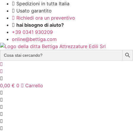
Vai
Spedizioni in tutta Italia
al
Usato garantito
contenuto
Richiedi ora un preventivo
hai bisogno di aiuto?
+39 0341 930209
online@bettiga.com
Sear
Search
for:
0,00
€
0
Carrello