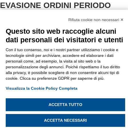
EVASIONE ORDINI PERIODO
ESTIVO
Rifiuta cookie non necessari ✕
Informiamo tutti i clienti che Bettiga Attrezzature Edili
resterà
chiusa per le ferie estive dal 7 al 23 agosto
.
Questo sito web raccoglie alcuni
dati personali dei visitatori e utenti
Tutti gli ordini ricevuti durante il periodo di pausa verranno
evasi a partire dal 24 agosto
.
Con il tuo consenso, noi e i nostri partner utilizziamo i cookie e
tecnologie simili per archiviare, accedere ed elaborare i dati
Auguriamo buone vacanze estive e buon Ferragosto a
personali come, ad esempio, la visita al sito web o la
tutti!
personalizzazione degli annunci. Poiché rispettiamo il tuo diritto
alla privacy, è possibile scegliere di non consentire alcuni tipi di
cookie. Clicca su preferenze GDPR per saperne di più.
Visualizza la Cookie Policy Completa
ACCETTA TUTTO
ACCETTA NECESSARI