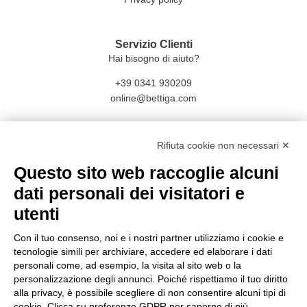
Servizio Clienti
Hai bisogno di aiuto?
+39 0341 930209
online@bettiga.com
Social
Rifiuta cookie non necessari ✕
Facebook
Questo sito web raccoglie alcuni
Instagram
dati personali dei visitatori e
utenti
Con il tuo consenso, noi e i nostri partner utilizziamo i cookie e
tecnologie simili per archiviare, accedere ed elaborare i dati
personali come, ad esempio, la visita al sito web o la
personalizzazione degli annunci. Poiché rispettiamo il tuo diritto
CONDIVISIONE E SICUREZZA E DATI
alla privacy, è possibile scegliere di non consentire alcuni tipi di
cookie. Clicca su preferenze GDPR per saperne di più.