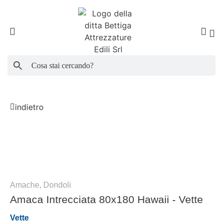
Search Button
Search
for:
indietro
Amache, Dondoli
Amaca Intrecciata 80x180 Hawaii - Vette
Vette