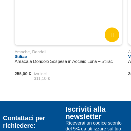
Amache, Dondoli
A
Stiliac
V
Amaca a Dondolo Sospesa in Acciaio Luna – Stiliac
A
255,00 €
iva incl.
2
311,10 €
Iscriviti alla
newsletter
Contattaci per
Riceverai un codice sconto
richiedere:
del 5% da utilizzare sul tuo