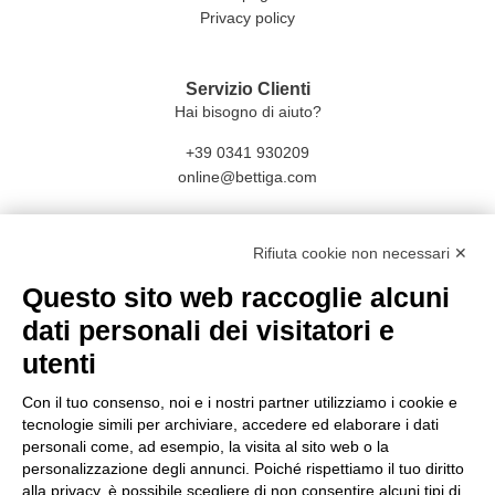
Privacy policy
Servizio Clienti
Hai bisogno di aiuto?
+39 0341 930209
online@bettiga.com
Social
Rifiuta cookie non necessari ✕
Facebook
Questo sito web raccoglie alcuni
Instagram
dati personali dei visitatori e
utenti
Con il tuo consenso, noi e i nostri partner utilizziamo i cookie e
tecnologie simili per archiviare, accedere ed elaborare i dati
personali come, ad esempio, la visita al sito web o la
personalizzazione degli annunci. Poiché rispettiamo il tuo diritto
CONDIVISIONE E SICUREZZA E DATI
alla privacy, è possibile scegliere di non consentire alcuni tipi di