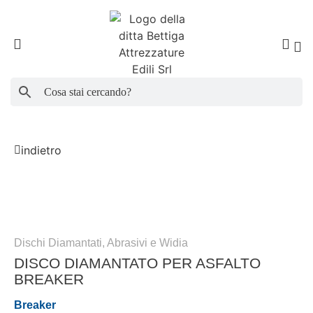
Search Button
Search
for:
indietro
Dischi Diamantati, Abrasivi e Widia
DISCO DIAMANTATO PER ASFALTO
BREAKER
Breaker