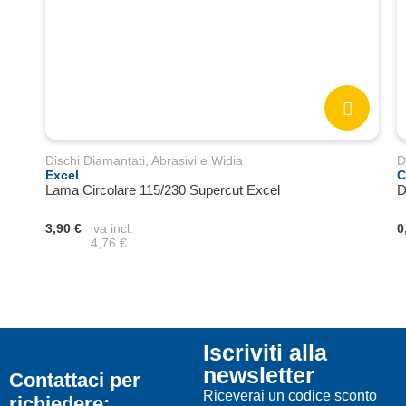
Dischi Diamantati, Abrasivi e Widia
D
Excel
C
Lama Circolare 115/230 Supercut Excel
D
3,90 €
iva incl.
0
4,76 €
Iscriviti alla
newsletter
Contattaci per
Riceverai un codice sconto
richiedere: