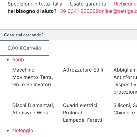
Vai
Spedizioni in tutta Italia
Usato garantito
Richiedi 
al
hai bisogno di aiuto?
+39 0341 930209
online@bettiga
contenuto
Search
for:
0,00
€
Carrello
Shop
Macchine
Attrezzature Edili
Abbigliam
Movimento Terra,
Antinfortu
Gru e Sollevatori
Dispositivi
protezion
Dischi Diamantati,
Quadri elettrici,
Siliconi, 
Abrasivi e Widia
Prolunghe,
Chimici e
Lampade, Faretti
Noleggio