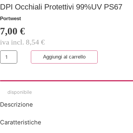
DPI Occhiali Protettivi 99%UV PS67
Portwest
7,00
€
iva incl.
8,54
€
DPI
Aggiungi al carrello
Occhiali
Protettivi
99%UV
PS67
quantità
disponibile
Descrizione
Caratteristiche