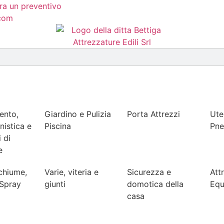
ora un preventivo
.com
ento,
Giardino e Pulizia
Porta Attrezzi
Uten
nistica e
Piscina
Pne
 di
e
Schiume,
Varie, viteria e
Sicurezza e
Att
 Spray
giunti
domotica della
Equ
casa