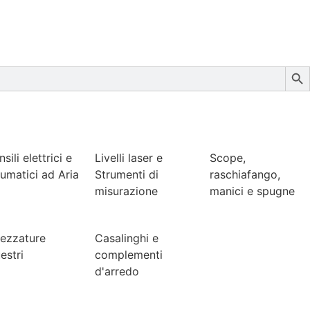
Sear
sili elettrici e
Livelli laser e
Scope,
umatici ad Aria
Strumenti di
raschiafango,
misurazione
manici e spugne
rezzature
Casalinghi e
estri
complementi
d'arredo