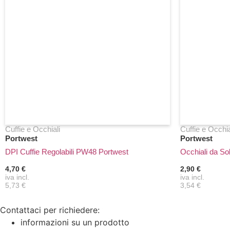
Cuffie e Occhiali
Cuffie e Occhia
Portwest
Portwest
DPI Cuffie Regolabili PW48 Portwest
Occhiali da S
4,70 €
2,90 €
iva incl.
iva incl.
5,73 €
3,54 €
Contattaci per richiedere:
informazioni su un prodotto