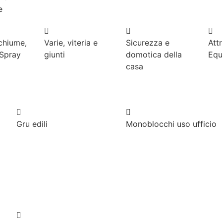
e
Schiume,
Varie, viteria e
Sicurezza e
Att
 Spray
giunti
domotica della
Equ
casa
Gru edili
Monoblocchi uso ufficio