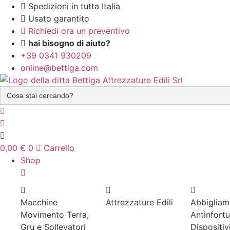
Vai
Spedizioni in tutta Italia
al
Usato garantito
contenuto
Richiedi ora un preventivo
hai bisogno di aiuto?
+39 0341 930209
online@bettiga.com
Search
for:
0,00
€
0
Carrello
Shop
Macchine
Attrezzature Edili
Abbigliam
Movimento Terra,
Antinfortu
Gru e Sollevatori
Dispositivi