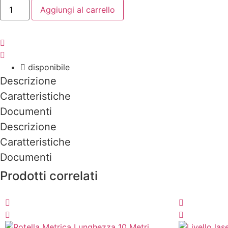
MATITA
Aggiungi al carrello
BICOLORE
ROSSO
BLU
RBB17
MARCA
SOLA
quantità
disponibile
Descrizione
Caratteristiche
Documenti
Descrizione
Caratteristiche
Documenti
Prodotti correlati