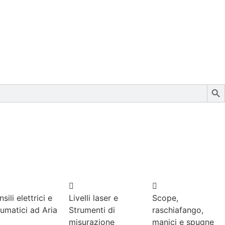
Sear
sili elettrici e
Livelli laser e
Scope,
umatici ad Aria
Strumenti di
raschiafango,
misurazione
manici e spugne