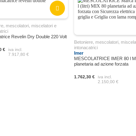
re, mescolatori, miscelatori e
trici
atrice Revelin Dry Double 220 Volt
Betoniere, mescolatori, miscela
intonacatrici
0 €
iva incl.
Imer
7.917,80 €
MESCOLATRICE IMER 80 l M
planetaria ad azione forzata
1.762,30 €
iva incl.
2.150,00 €