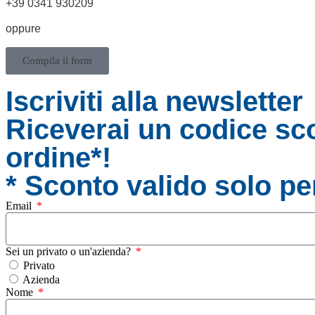
+39 0341 930209
oppure
Compila il form
Iscriviti alla newsletter
Riceverai un codice sco
ordine*!
* Sconto valido solo per
Email
Sei un privato o un'azienda?
Privato
Azienda
Nome