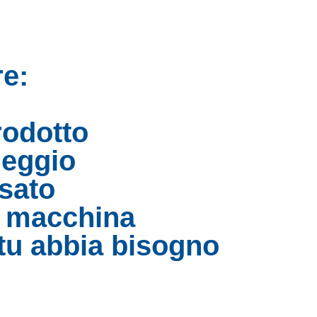
re:
rodotto
leggio
usato
a macchina
 tu abbia bisogno