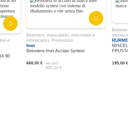
Betoniere
Betoniere, mescolatori, miscelatori e
intonacatr
tori e
intonacatrici
,
Promozioni
RURME
Imer
MISCEL
Betoniera Imer Acciaio Syntesi
FRUSTA
IX 80
660,00 €
iva incl.
195,00 €
805,20 €