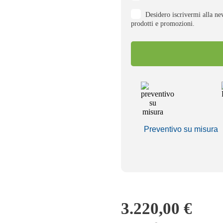
privacy
Consenso
*
Desidero iscrivermi alla ne
newsletter
prodotti e promozioni.
Preventivo su misura
3.220,00
€