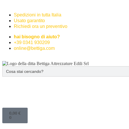
Spedizioni in tutta Italia
Usato garantito
Richiedi ora un preventivo
hai bisogno di aiuto?
+39 0341 930209
online@bettiga.com
Search
for:
0,00
€
0