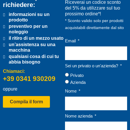
Riceverai un codice sconto
richiedere:
del 5% da utilizzare sul tuo
prossimo ordine*!
informazioni su un
prodotto
* Sconto valido solo per prodotti
preventivo per un
acquistabili direttamente dal sito
noleggio
il ritiro di un mezzo usato
Email
un’assistenza su una
macchina
qualsiasi cosa di cui tu
abbia bisogno
Sei un privato o un'azienda?
Chiamaci:
Privato
+39 0341 930209
Azienda
oppure
Nome
Compila il form
Nome azienda