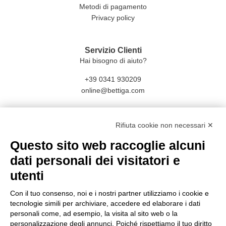
Metodi di pagamento
Privacy policy
Servizio Clienti
Hai bisogno di aiuto?
+39 0341 930209
online@bettiga.com
Social
Rifiuta cookie non necessari ✕
Facebook
Questo sito web raccoglie alcuni
Instagram
dati personali dei visitatori e
utenti
Con il tuo consenso, noi e i nostri partner utilizziamo i cookie e
tecnologie simili per archiviare, accedere ed elaborare i dati
personali come, ad esempio, la visita al sito web o la
personalizzazione degli annunci. Poiché rispettiamo il tuo diritto
CONDIVISIONE E SICUREZZA E DATI