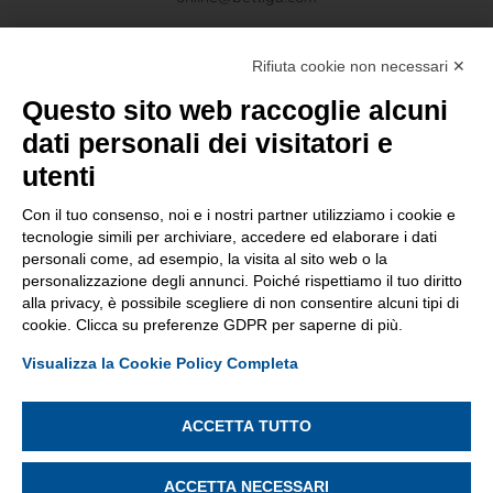
Rifiuta cookie non necessari ✕
Social
Facebook
Questo sito web raccoglie alcuni
Instagram
dati personali dei visitatori e
utenti
Con il tuo consenso, noi e i nostri partner utilizziamo i cookie e
tecnologie simili per archiviare, accedere ed elaborare i dati
personali come, ad esempio, la visita al sito web o la
CONDIVISIONE E SICUREZZA E DATI
personalizzazione degli annunci. Poiché rispettiamo il tuo diritto
alla privacy, è possibile scegliere di non consentire alcuni tipi di
cookie. Clicca su preferenze GDPR per saperne di più.
Partecipazione al bando Transizione Digitale delle Imprese
Visualizza la Cookie Policy Completa
Lombarde finanziato dal Programma regionale a valere sul
Fondo Europeo di Sviluppo Regionale 2021/2027 di
Regione Lombardia PR FESR 2021-2027
ACCETTA TUTTO
ACCETTA NECESSARI