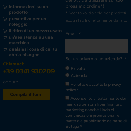
del 5% da utilizzare sul tuo
prossimo ordine*!
informazioni su un
prodotto
* Sconto valido solo per prodotti
preventivo per un
acquistabili direttamente dal sito
noleggio
il ritiro di un mezzo usato
Email
un’assistenza su una
macchina
qualsiasi cosa di cui tu
abbia bisogno
Sei un privato o un'azienda?
Chiamaci:
Privato
+39 0341 930209
Azienda
oppure
Ho letto e accetto la
privacy
policy
*
Compila il form
Acconsento al trattamento dei
miei dati personali per finalità di
marketing nonché l'invio di
comunicazioni promozionali e
materiale pubblicitario da parte di
Bettiga *