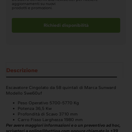
newsletter
aggiornamenti su nuovi
prodotti e promozioni.
Descrizione
Escavatore Cingolato da 58 quintali di Marca Sunward
Modello Swe60uf
Peso Operativo 5700-5770 Kg
Potenza 36,5 Kw
Profondità di Scavo 3710 mm
Carro Fisso Larghezza 1980 mm
Per avere maggiori informazioni e o un preventivo ad hoc,
scriveteci a
online@bettiga.com
oppure chiamate lo +39