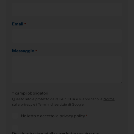
Email
*
Messaggio
*
* campi obbligatori
Questo sito è protetto da reCAPTCHA e si applicano le
Norme
sulla privacy
e i
Termini di servizio
di Google.
Consenso
Ho letto e accetto la
privacy policy
*
privacy
*
Consenso
iscrizione
Desidero iscrivermi alla newsletter per ricevere