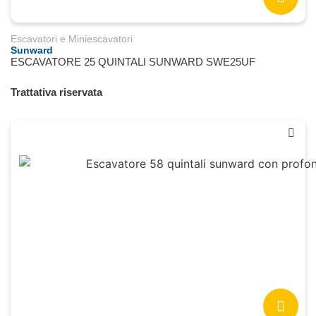
Escavatori e Miniescavatori
Sunward
ESCAVATORE 25 QUINTALI SUNWARD SWE25UF
Trattativa riservata