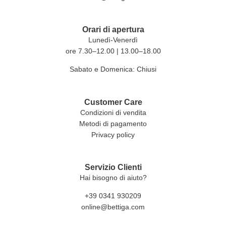
Orari di apertura
Lunedì-Venerdì
ore 7.30–12.00 | 13.00–18.00
Sabato e Domenica: Chiusi
Customer Care
Condizioni di vendita
Metodi di pagamento
Privacy policy
Servizio Clienti
Hai bisogno di aiuto?
+39 0341 930209
online@bettiga.com