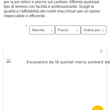
per scavi veloci e precisi sul cantiere. Affronta qualsiasi
tipo di terreno con facilità e professionalità. Scegli la
qualità e l'affidabilità dei nostri macchinari per un lavoro
impeccabile e efficiente.
Prezzo