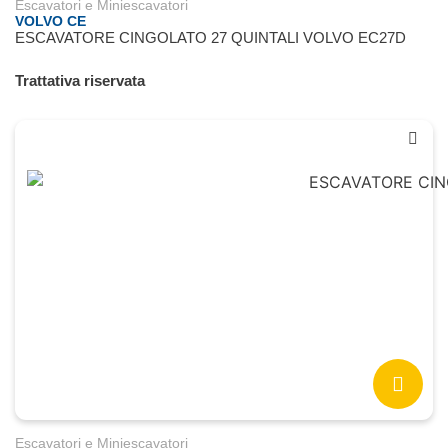
Escavatori e Miniescavatori
VOLVO CE
ESCAVATORE CINGOLATO 27 QUINTALI VOLVO EC27D
Trattativa riservata
Escavatori e Miniescavatori