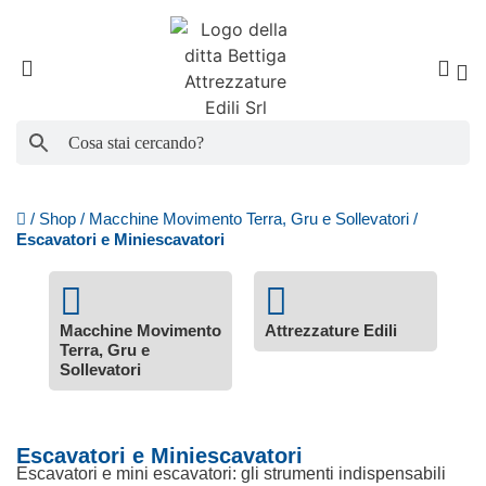
Search Button
Search
for:
/
Shop
/
Macchine Movimento Terra, Gru e Sollevatori
/
Escavatori e Miniescavatori
Macchine Movimento
Attrezzature Edili
A
Terra, Gru e
An
Sollevatori
Di
pr
Escavatori e Miniescavatori
Escavatori e mini escavatori: gli strumenti indispensabili