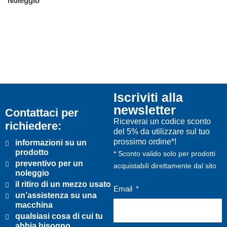
Noleggio
Iscriviti alla
newsletter
Contattaci per
Riceverai un codice sconto
richiedere:
del 5% da utilizzare sul tuo
prossimo ordine*!
informazioni su un
prodotto
* Sconto valido solo per prodotti
preventivo per un
acquistabili direttamente dal sito
noleggio
il ritiro di un mezzo usato
Email
un’assistenza su una
macchina
qualsiasi cosa di cui tu
abbia bisogno