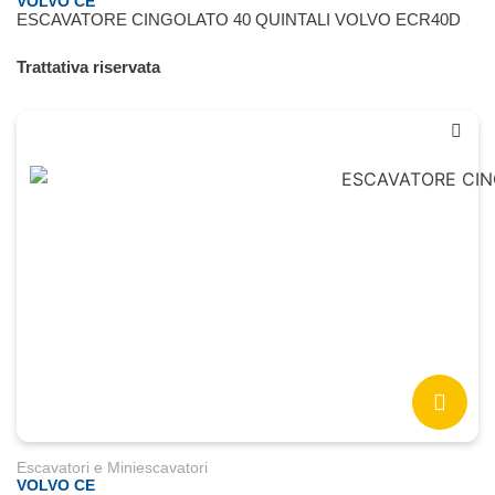
VOLVO CE
ESCAVATORE CINGOLATO 40 QUINTALI VOLVO ECR40D
Trattativa riservata
Escavatori e Miniescavatori
VOLVO CE