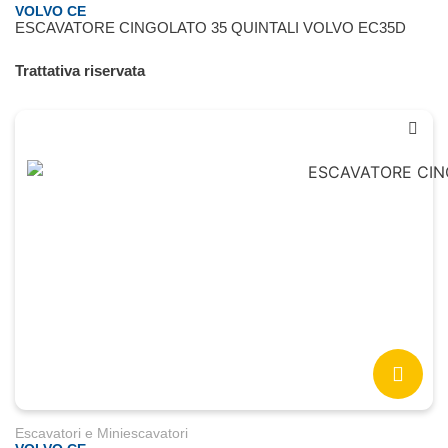
VOLVO CE
ESCAVATORE CINGOLATO 35 QUINTALI VOLVO EC35D
Trattativa riservata
Escavatori e Miniescavatori