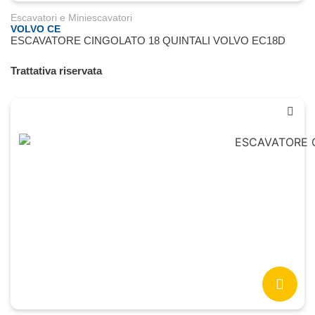
Escavatori e Miniescavatori
VOLVO CE
ESCAVATORE CINGOLATO 18 QUINTALI VOLVO EC18D
Trattativa riservata