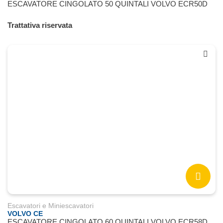
ESCAVATORE CINGOLATO 50 QUINTALI VOLVO ECR50D
Trattativa riservata
Escavatori e Miniescavatori
VOLVO CE
ESCAVATORE CINGOLATO 60 QUINTALI VOLVO ECR58D