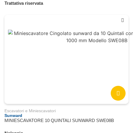
Trattativa riservata
Escavatori e Miniescavatori
Sunward
MINIESCAVATORE 10 QUINTALI SUNWARD SWE08B