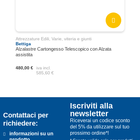
Attrezzature Edili
,
Varie, viteria e giunti
Benn
Bettiga
Cass
Alzalastre Cartongesso Telescopico con Alzata
assistita
570,
480,00 €
iva incl.
585,60 €
Iscriviti alla
newsletter
Contattaci per
Riceverai un codice sconto
richiedere:
del 5% da utilizzare sul tuo
prossimo ordine*!
informazioni su un
prodotto