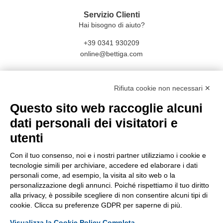
Servizio Clienti
Hai bisogno di aiuto?
+39 0341 930209
online@bettiga.com
Social
Rifiuta cookie non necessari ✕
Facebook
Questo sito web raccoglie alcuni
Instagram
dati personali dei visitatori e
utenti
Con il tuo consenso, noi e i nostri partner utilizziamo i cookie e
tecnologie simili per archiviare, accedere ed elaborare i dati
personali come, ad esempio, la visita al sito web o la
personalizzazione degli annunci. Poiché rispettiamo il tuo diritto
CONDIVISIONE E SICUREZZA E DATI
alla privacy, è possibile scegliere di non consentire alcuni tipi di
cookie. Clicca su preferenze GDPR per saperne di più.
Partecipazione al bando Transizione Digitale delle Imprese
Visualizza la Cookie Policy Completa