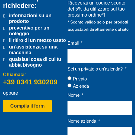
Riceverai un codice sconto
richiedere:
del 5% da utilizzare sul tuo
prossimo ordine*!
informazioni su un
prodotto
* Sconto valido solo per prodotti
preventivo per un
acquistabili direttamente dal sito
noleggio
il ritiro di un mezzo usato
Email
un’assistenza su una
macchina
qualsiasi cosa di cui tu
abbia bisogno
Sei un privato o un'azienda?
Chiamaci:
Privato
+39 0341 930209
Azienda
oppure
Nome
Compila il form
Nome azienda