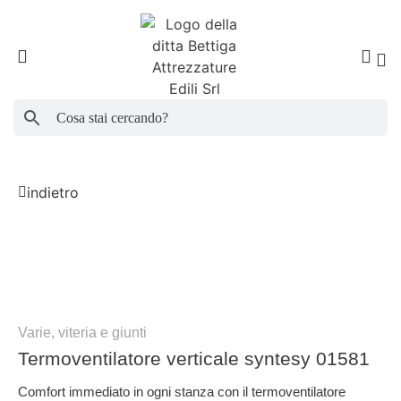
Search Button
Search
for:
indietro
Varie, viteria e giunti
Termoventilatore verticale syntesy 01581
Comfort immediato in ogni stanza con il termoventilatore