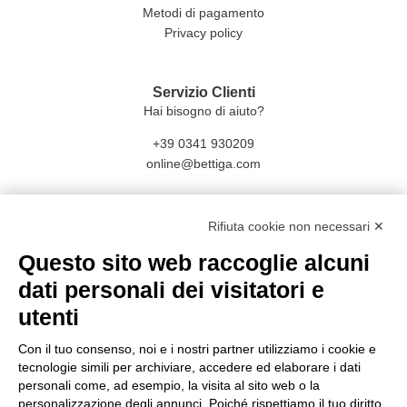
Metodi di pagamento
Privacy policy
Servizio Clienti
Hai bisogno di aiuto?
+39 0341 930209
online@bettiga.com
Social
Rifiuta cookie non necessari ✕
Facebook
Questo sito web raccoglie alcuni
Instagram
dati personali dei visitatori e
utenti
Con il tuo consenso, noi e i nostri partner utilizziamo i cookie e
tecnologie simili per archiviare, accedere ed elaborare i dati
personali come, ad esempio, la visita al sito web o la
personalizzazione degli annunci. Poiché rispettiamo il tuo diritto
CONDIVISIONE E SICUREZZA E DATI