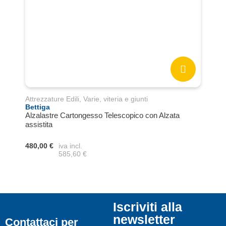
Attrezzature Edili
,
Varie, viteria e giunti
Benn
Bettiga
Cass
Alzalastre Cartongesso Telescopico con Alzata
assistita
570,
480,00 €
iva incl.
585,60 €
Iscriviti alla
newsletter
Contattaci per